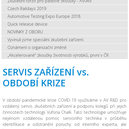
Zkušební torzo pro pádové zkoušky - AV049
Czech Raildays 2019
Automotive Testing Expo Europe 2018
Quick release device
NOVINKY Z OBORU
Vyvinuli jsme speciální zkušební zařízení.
Oznámení o organizační změně
„Akcelerované“ zkoušky životnosti výrobků, první v ČR
SERVIS ZAŘÍZENÍ vs.
OBDOBÍ KRIZE
V období pandemické krize COVID-19 využíváme v AV R&D pro
vzdálený servis zkušebních zařízení a podporu kolegů při jejich
činnostech technologii Vuforia Chalk. Tato technologie umožňuje
nejenom vzdálenou pomoc servisního technika v průběhu
identifikace a odstranění poruchy od interního experta, ale