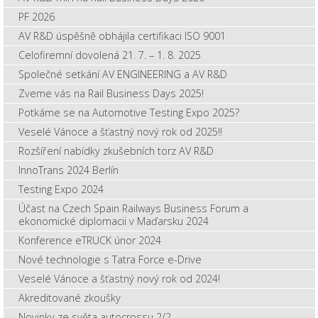
PF 2026
AV R&D úspěšně obhájila certifikaci ISO 9001
Celofiremní dovolená 21. 7. – 1. 8. 2025
Společné setkání AV ENGINEERING a AV R&D
Zveme vás na Rail Business Days 2025!
Potkáme se na Automotive Testing Expo 2025?
Veselé Vánoce a šťastný nový rok od 2025!!
Rozšíření nabídky zkušebních torz AV R&D
InnoTrans 2024 Berlín
Testing Expo 2024
Účast na Czech Spain Railways Business Forum a
ekonomické diplomacii v Maďarsku 2024
Konference eTRUCK únor 2024
Nové technologie s Tatra Force e-Drive
Veselé Vánoce a šťastný nový rok od 2024!
Akreditované zkoušky
Novinky ze světa autocrossu 2/2