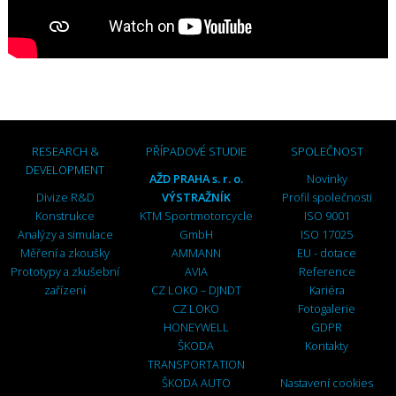
RESEARCH &
PŘÍPADOVÉ STUDIE
SPOLEČNOST
DEVELOPMENT
AŽD PRAHA s. r. o.
Novinky
Divize R&D
VÝSTRAŽNÍK
Profil společnosti
Konstrukce
KTM Sportmotorcycle
ISO 9001
Analýzy a simulace
GmbH
ISO 17025
Měření a zkoušky
AMMANN
EU - dotace
Prototypy a zkušební
AVIA
Reference
zařízení
CZ LOKO – DJNDT
Kariéra
CZ LOKO
Fotogalerie
HONEYWELL
GDPR
ŠKODA
Kontakty
TRANSPORTATION
ŠKODA AUTO
Nastavení cookies