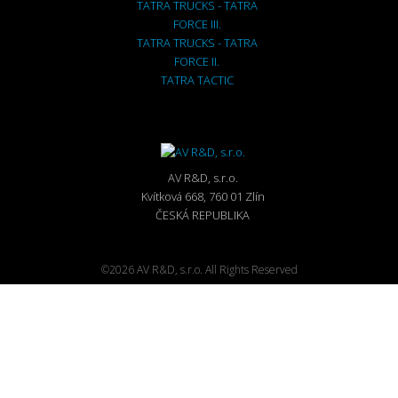
TATRA TRUCKS - TATRA
FORCE III.
TATRA TRUCKS - TATRA
FORCE II.
TATRA TACTIC
AV R&D, s.r.o.
Kvítková 668, 760 01 Zlín
ČESKÁ REPUBLIKA
©2026 AV R&D, s.r.o. All Rights Reserved