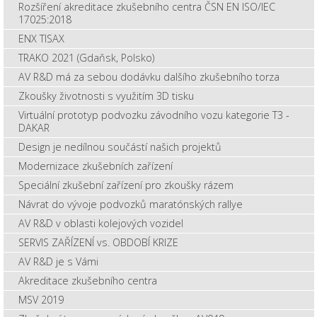
Rozšíření akreditace zkušebního centra ČSN EN ISO/IEC
17025:2018
ENX TISAX
TRAKO 2021 (Gdaňsk, Polsko)
AV R&D má za sebou dodávku dalšího zkušebního torza
Zkoušky životnosti s využitím 3D tisku
Virtuální prototyp podvozku závodního vozu kategorie T3 -
DAKAR
Design je nedílnou součástí našich projektů
Modernizace zkušebních zařízení
Speciální zkušební zařízení pro zkoušky rázem
Návrat do vývoje podvozků maratónských rallye
AV R&D v oblasti kolejových vozidel
SERVIS ZAŘÍZENÍ vs. OBDOBÍ KRIZE
AV R&D je s Vámi
Akreditace zkušebního centra
MSV 2019