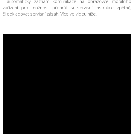
i automatický záznam komunikace na obrazovce mobilního
zařízení pro možnost přehrát si servisní instrukce zpětně,
či dokladovat servisní zásah. Více ve videu níže.