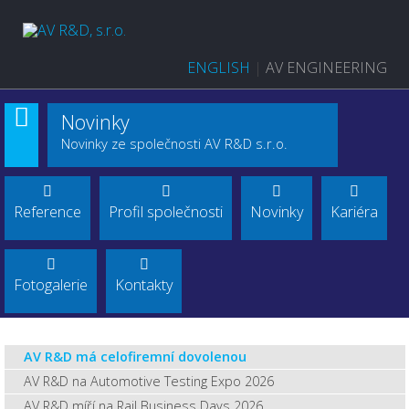
ENGLISH
|
AV ENGINEERING
Novinky
Novinky ze společnosti AV R&D s.r.o.
Reference
Profil společnosti
Novinky
Kariéra
Fotogalerie
Kontakty
AV R&D má celofiremní dovolenou
AV R&D na Automotive Testing Expo 2026
AV R&D míří na Rail Business Days 2026