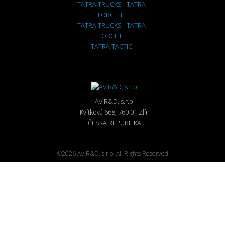
TATRA TRUCKS - TATRA
FORCE III.
TATRA TRUCKS - TATRA
FORCE II.
TATRA TACTIC
AV R&D, s.r.o.
Kvítková 668, 760 01 Zlín
ČESKÁ REPUBLIKA
©2026 AV R&D, s.r.o. All Rights Reserved