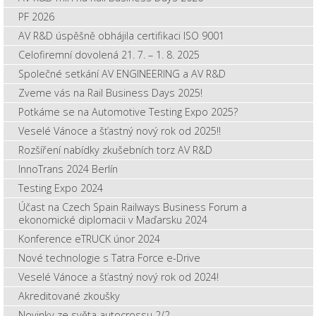
PF 2026
AV R&D úspěšně obhájila certifikaci ISO 9001
Celofiremní dovolená 21. 7. – 1. 8. 2025
Společné setkání AV ENGINEERING a AV R&D
Zveme vás na Rail Business Days 2025!
Potkáme se na Automotive Testing Expo 2025?
Veselé Vánoce a šťastný nový rok od 2025!!
Rozšíření nabídky zkušebních torz AV R&D
InnoTrans 2024 Berlín
Testing Expo 2024
Účast na Czech Spain Railways Business Forum a
ekonomické diplomacii v Maďarsku 2024
Konference eTRUCK únor 2024
Nové technologie s Tatra Force e-Drive
Veselé Vánoce a šťastný nový rok od 2024!
Akreditované zkoušky
Novinky ze světa autocrossu 2/2