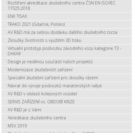
Rozšíření akreditace zkušebního centra ČSN EN ISO/IEC
17025:2018
ENX TISAX
TRAKO 2021 (Gdaňsk, Polsko)
AV R&D má za sebou dodávku dalšího zkušebního torza
Zkoušky životnosti s využitím 3D tisku
Virtuální prototyp podvozku závodního vozu kategorie T3 -
DAKAR
Design je nedílnou součástí našich projektů
Modernizace zkušebních zařízení
Speciální zkušební zařízení pro zkoušky rázem
Návrat do vývoje podvozků maratónských rallye
AV R&D v oblasti kolejových vozidel
SERVIS ZAŘÍZENÍ vs. OBDOBÍ KRIZE
AV R&D je s Vámi
Akreditace zkušebního centra
MSV 2019