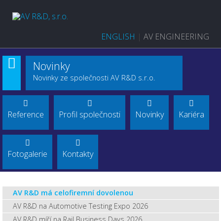
ENGLISH
|
AV ENGINEERING
Novinky
Novinky ze společnosti AV R&D s.r.o.
Reference
Profil společnosti
Novinky
Kariéra
Fotogalerie
Kontakty
AV R&D má celofiremní dovolenou
AV R&D na Automotive Testing Expo 2026
AV R&D míří na Rail Business Days 2026