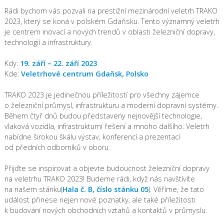
Rádi bychom vás pozvali na prestižní mezinárodní veletrh TRAKO
2023, který se koná v polském Gdaňsku. Tento významný veletrh
je centrem inovací a nových trendů v oblasti železniční dopravy,
technologií a infrastruktury.
Kdy:
19. září – 22. září 2023
Kde:
Veletrhové centrum Gdaňsk, Polsko
TRAKO 2023 je jedinečnou příležitostí pro všechny zájemce
o železniční průmysl, infrastrukturu a moderní dopravní systémy.
Během čtyř dnů budou představeny nejnovější technologie,
vlaková vozidla, infrastrukturní řešení a mnoho dalšího. Veletrh
nabídne širokou škálu výstav, konferencí a prezentací
od předních odborníků v oboru.
Přijďte se inspirovat a objevte budoucnost železniční dopravy
na veletrhu TRAKO 2023! Budeme rádi, když nás navštívíte
na našem stánku(
Hala č. B, číslo stánku 05
). Věříme, že tato
událost přinese nejen nové poznatky, ale také příležitosti
k budování nových obchodních vztahů a kontaktů v průmyslu.