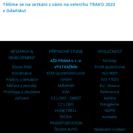
Těšíme se na setkání s vámi na veletrhu TRAKO 2023
v Gdaňsku!
RESEARCH &
PŘÍPADOVÉ STUDIE
SPOLEČNOST
DEVELOPMENT
AŽD PRAHA s. r. o.
Novinky
Divize R&D
VÝSTRAŽNÍK
Profil společnosti
Konstrukce
KTM Sportmotorcycle
ISO 9001
Analýzy a simulace
GmbH
ISO 17025
Měření a zkoušky
AMMANN
EU - dotace
Prototypy a zkušební
AVIA
Reference
zařízení
CZ LOKO – DJNDT
Kariéra
CZ LOKO
Fotogalerie
HONEYWELL
GDPR
ŠKODA
Kontakty
TRANSPORTATION
ŠKODA AUTO
Nastavení cookies