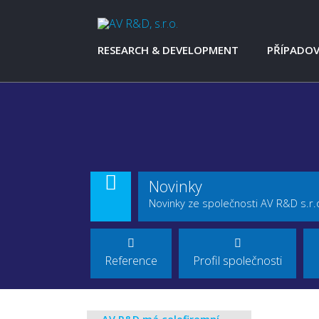
RESEARCH & DEVELOPMENT
PŘÍPADOV
DIVIZE R&D
AŽD PRAHA 
KONSTRUKCE
KTM SPOR
ANALÝZY A SIMULACE
AMMANN
MĚŘENÍ A ZKOUŠKY
AVIA
PROTOTYPY A ZKUŠEBNÍ ZAŘÍZENÍ
CZ LOKO – 
CZ LOKO
Novinky
HONEYWEL
ŠKODA TR
Novinky ze společnosti AV R&D s.r.
ŠKODA AU
TATRA TRUC
TATRA TRUC
Reference
Profil společnosti
TATRA TAC