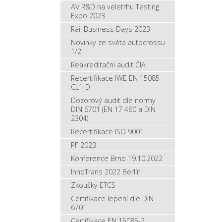
AV R&D na veletrhu Testing
Expo 2023
Rail Business Days 2023
Novinky ze světa autocrossu
1/2
Reakreditační audit ČIA
Recertifikace IWE EN 15085
CL1-D
Dozorový audit dle normy
DIN 6701 (EN 17 460 a DIN
2304)
Recertifikace ISO 9001
PF 2023
Konference Brno 19.10.2022
InnoTrans 2022 Berlín
Zkoušky ETCS
Certifikace lepení dle DIN
6701
Certifikace EN 15085-2