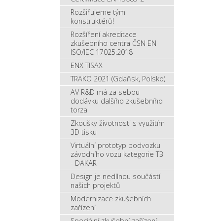
Rozšiřujeme tým
konstruktérů!
Rozšíření akreditace
zkušebního centra ČSN EN
ISO/IEC 17025:2018
ENX TISAX
TRAKO 2021 (Gdaňsk, Polsko)
AV R&D má za sebou
dodávku dalšího zkušebního
torza
Zkoušky životnosti s využitím
3D tisku
Virtuální prototyp podvozku
závodního vozu kategorie T3
- DAKAR
Design je nedílnou součástí
našich projektů
Modernizace zkušebních
zařízení
Speciální zkušební zařízení