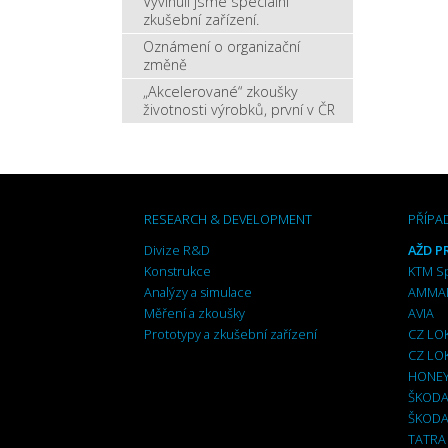
Vyvinuli jsme speciální
zkušební zařízení.
Oznámení o organizační
změně
„Akcelerované“ zkoušky
životnosti výrobků, první v ČR
RESEARCH & DEVELOPMENT
PŘÍPA
Divize R&D
AŽD PR
Konstrukce
KTM S
Analýzy a simulace
AMMA
Měření a zkoušky
AVIA
Prototypy a zkušební zařízení
CZ LO
CZ LO
HONE
ŠKODA
ŠKODA
TATRA 