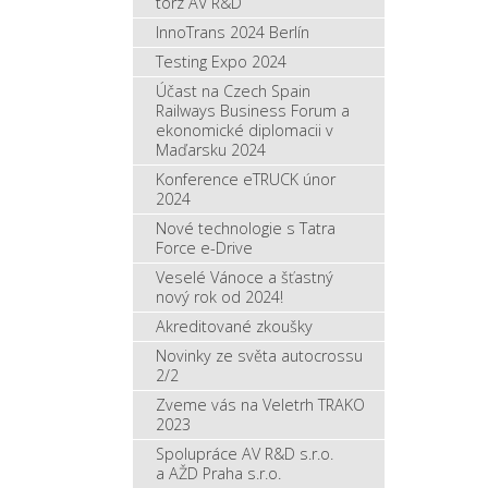
torz AV R&D
InnoTrans 2024 Berlín
Testing Expo 2024
Účast na Czech Spain
Railways Business Forum a
ekonomické diplomacii v
Maďarsku 2024
Konference eTRUCK únor
2024
Nové technologie s Tatra
Force e-Drive
Veselé Vánoce a šťastný
nový rok od 2024!
Akreditované zkoušky
Novinky ze světa autocrossu
2/2
Zveme vás na Veletrh TRAKO
2023
Spolupráce AV R&D s.r.o.
a AŽD Praha s.r.o.