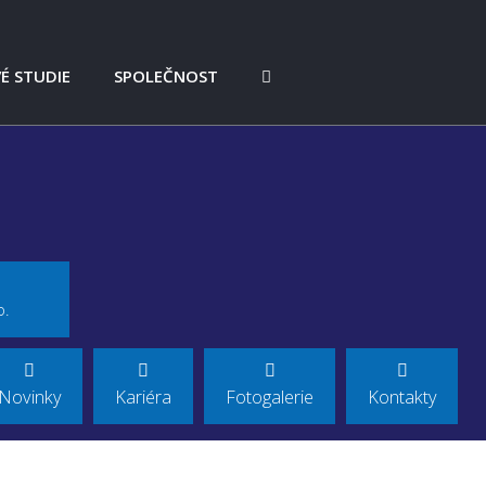
É STUDIE
SPOLEČNOST
S. R. O. VÝSTRAŽNÍK
NOVINKY
TMOTORCYCLE GMBH
PROFIL SPOLEČNOSTI
ISO 9001
ISO 17025
DJNDT
EU - DOTACE
REFERENCE
L
KARIÉRA
ANSPORTATION
FOTOGALERIE
o.
TO
GDPR
KS - TATRA FORCE III.
KONTAKTY
KS - TATRA FORCE II.
Novinky
Kariéra
Fotogalerie
Kontakty
TIC