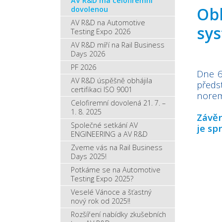
AV R&D má celofiremní
Obh
dovolenou
AV R&D na Automotive
sys
Testing Expo 2026
AV R&D míří na Rail Business
Days 2026
PF 2026
Dne 6
AV R&D úspěšně obhájila
předs
certifikaci ISO 9001
norem
Celofiremní dovolená 21. 7. –
1. 8. 2025
Závěr
Společné setkání AV
je sp
ENGINEERING a AV R&D
Zveme vás na Rail Business
Days 2025!
Potkáme se na Automotive
Testing Expo 2025?
Veselé Vánoce a šťastný
nový rok od 2025!!
Rozšíření nabídky zkušebních