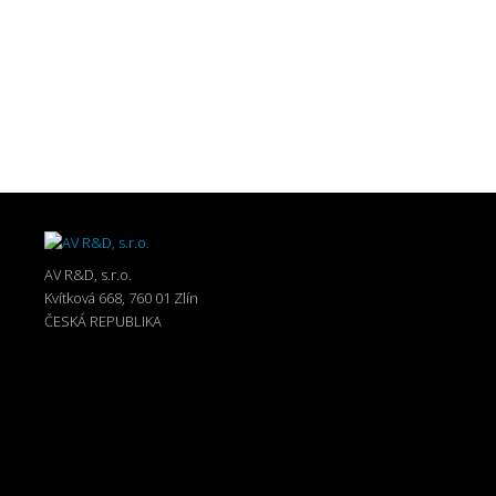
AV R&D, s.r.o.
Kvítková 668, 760 01 Zlín
ČESKÁ REPUBLIKA