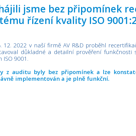
ájili jsme bez připomínek rec
tému řízení kvality ISO 9001:
. 12. 2022 v naší firmě AV R&D proběhl recertifikač
tavoval důkladné a detailní prověření funkčnost
 ISO 9001.
y z auditu byly bez připomínek a lze konstato
rávně implementován a je plně funkční.