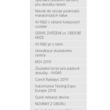
pro zkoušky rázem
Návrat do vývoje podvozků
maratónských rallye
AV R&D v oblasti kolejových
vozidel
SERVIS ZAŘÍZENÍ vs. OBDOBÍ
KRIZE
AV R&D je s Vámi
Akreditace zkušebního
centra
MSV 2019
Zkušební torzo pro pádové
zkoušky - AV049
Czech Raildays 2019
Automotive Testing Expo
Europe 2018
Quick release device
NOVINKY Z OBORU