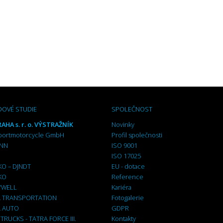
DOVÉ STUDIE
SPOLEČNOST
AHA s. r. o. VÝSTRAŽNÍK
Novinky
portmotorcycle GmbH
Profil společnosti
NN
ISO 9001
ISO 17025
KO – DJNDT
EU - dotace
KO
Reference
YWELL
Kariéra
 TRANSPORTATION
Fotogalerie
 AUTO
GDPR
TRUCKS - TATRA FORCE III.
Kontakty