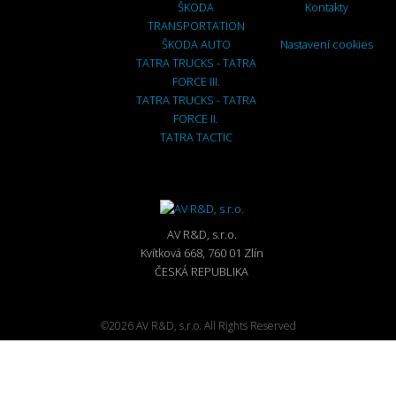
ŠKODA
Kontakty
TRANSPORTATION
ŠKODA AUTO
Nastavení cookies
TATRA TRUCKS - TATRA
FORCE III.
TATRA TRUCKS - TATRA
FORCE II.
TATRA TACTIC
AV R&D, s.r.o.
Kvítková 668, 760 01 Zlín
ČESKÁ REPUBLIKA
©2026 AV R&D, s.r.o. All Rights Reserved