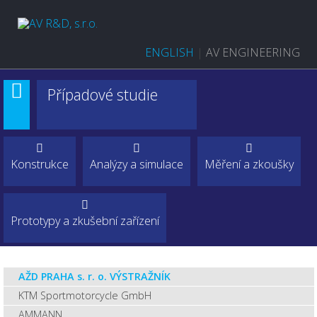
ENGLISH
|
AV ENGINEERING
Případové studie
Konstrukce
Analýzy a simulace
Měření a zkoušky
Prototypy a zkušební zařízení
AŽD PRAHA s. r. o. VÝSTRAŽNÍK
KTM Sportmotorcycle GmbH
AMMANN