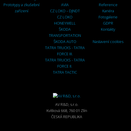
Prototypy a zkušební
AVIA
Reference
zařízení
CZ LOKO – DJNDT
Kariéra
CZ LOKO
Fotogalerie
HONEYWELL
GDPR
ŠKODA
Kontakty
TRANSPORTATION
ŠKODA AUTO
Nastavení cookies
TATRA TRUCKS - TATRA
FORCE III.
TATRA TRUCKS - TATRA
FORCE II.
TATRA TACTIC
AV R&D, s.r.o.
Kvítková 668, 760 01 Zlín
ČESKÁ REPUBLIKA