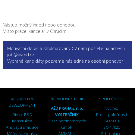
Nástup možný ihned nebo dohodou.
Místo práce: kancelář v Chrudimi.
Motivační dopis a strukturovaný CV nám pošlete na adresu
job@avrnd.cz
Vybrané kandidáty pozveme následně na osobní pohovor
RESEARCH &
PŘÍPADOVÉ STUDIE
SPOLEČNOST
DEVELOPMENT
AŽD PRAHA s. r. o.
Novinky
Divize R&D
VÝSTRAŽNÍK
Profil společnosti
Konstrukce
KTM Sportmotorcycle
ISO 9001
Analýzy a simulace
GmbH
ISO 17025
Měření a zkoušky
AMMANN
EU - dotace