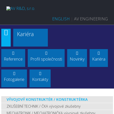
ENGLISH
|
AV ENGINEERING
Kariéra
Reference
Profil společnosti
Novinky
Kariéra
Fotogalerie
Kontakty
VÝVOJOVÝ KONSTRUKTÉR / KONSTRUKTÉRKA
ZKUŠEBNÍ TECHNIK / ČKA vývojové zkušebny
MECHATRONIK / MECHATRONIČKA vývojové zkušebny